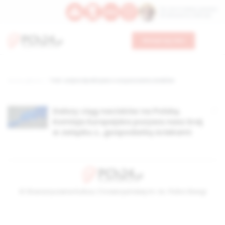
Św. Hormizdasa, papieża
Bł. Oktawiana, biskupa
Wesprzyj nas
Strona główna
TAG: unijna dyrektywa o oczyszczaniu ścieków
Dalszy ciąg nacisków na Polskę.
Komisja Europejska pozywa nasz kraj
w związku z…gospodarką ściekami
© Stowarzyszenie Kultury Chrześcijańskiej im. ks. Piotra Skargi
2026-08-06 17:21:09