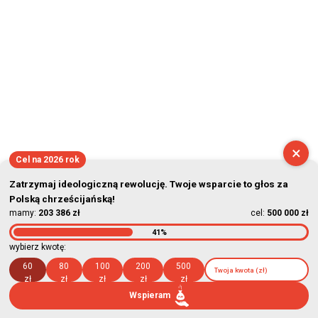
×
Cel na 2026 rok
Zatrzymaj ideologiczną rewolucję. Twoje wsparcie to głos za
Polską chrześcijańską!
mamy:
203 386 zł
cel:
500 000 zł
41%
wybierz kwotę:
60
80
100
200
500
zł
zł
zł
zł
zł
Wspieram