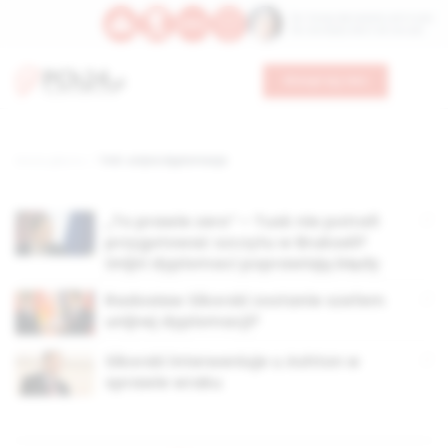
Św. Teresy Benedykty od Krzyża
Św. Kandydy Marii od Jezusa
Wesprzyj nas
Strona główna
TAG: unijna dyplomacja
„To prawie zero” – Tusk nie potrafi
przygotować szczytu w Brukseli?
Unijni dyplomaci poprawiają błędy
Radosław Sikorski zostanie szefem
unijnej dyplomacji?
Sikorski interweniuje u Ashton w
sprawie wraku