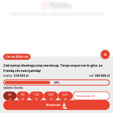
© Stowarzyszenie Kultury Chrześcijańskiej im. ks. Piotra Skargi
2026-08-09 06:17:13
×
Cel na 2026 rok
Zatrzymaj ideologiczną rewolucję. Twoje wsparcie to głos za
Polską chrześcijańską!
mamy:
218 543 zł
cel:
500 000 zł
44%
wybierz kwotę:
60
80
100
200
500
zł
zł
zł
zł
zł
Wspieram