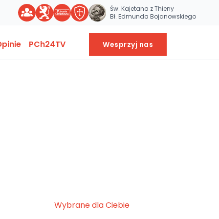
Św. Kajetana z Thieny
Bł. Edmunda Bojanowskiego
pinie
PCh24TV
Wesprzyj nas
Wybrane dla Ciebie