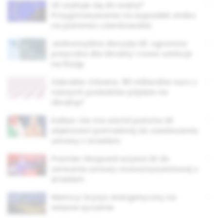
UE szykuje się do wojny?
Przygotowywania na wypadek ataku
na państwo członkowskie
Jednomyślna decyzja UE: ogromna
pożyczka dla Ukrainy i nowe sankcje
na Rosję
Zabrakło Orbana. 90 miliardów euro z
naszych podatków pójdzie na
Ukrainę?
Kallas: nie ma wśród państw UE
większości potrzebnej do zawieszenia
umowy z Izraelem
Premier Hiszpanii wzywa UE do
zerwania umowy stowarzyszeniowej z
Izraelem
Niemcy: kryzys energetyczny na
własne życzenie