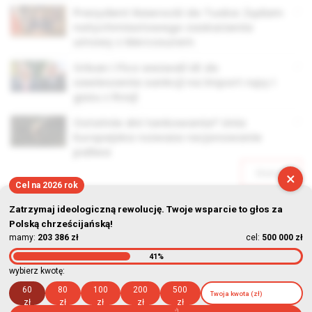
Prezydent Nawrocki do Tuska: Żądam
natychmiastowego zaskarżenia
umowy z Mercosurem
Orban i Fico wezwali UE do
zawieszenia sankcji na import ropy i
gazu z Rosji
Ostatnie dni tankowania? Unia
Europejska rozważa racjonowanie
paliwa
Starsze
×
Cel na 2026 rok
Zatrzymaj ideologiczną rewolucję. Twoje wsparcie to głos za
Polską chrześcijańską!
mamy:
203 386 zł
cel:
500 000 zł
41%
© Stowarzyszenie Kultury Chrześcijańskiej im. ks. Piotra Skargi
wybierz kwotę:
2026-08-06 11:58:35
60
80
100
200
500
zł
zł
zł
zł
zł