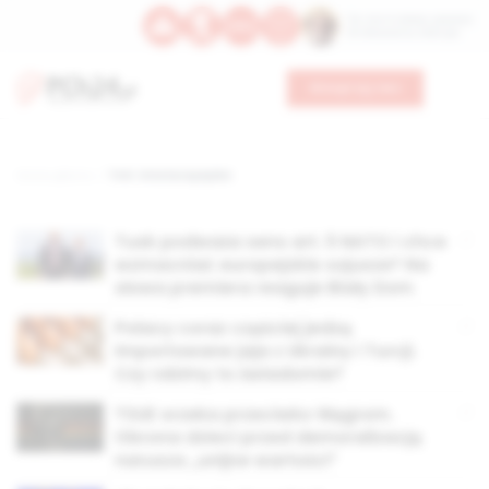
Św. Hormizdasa, papieża
Bł. Oktawiana, biskupa
Wesprzyj nas
Strona główna
TAG: Unia Europejska
Tusk podważa sens art. 5 NATO i chce
wzmacniać europejskie sojusze? Na
słowa premiera reaguje Biały Dom
Polacy coraz częściej jedzą
importowane jaja z Ukrainy i Turcji.
Czy robimy to świadomie?
TSUE orzeka przeciwko Węgrom.
Obrona dzieci przed demoralizacją
narusza „unijne wartości”