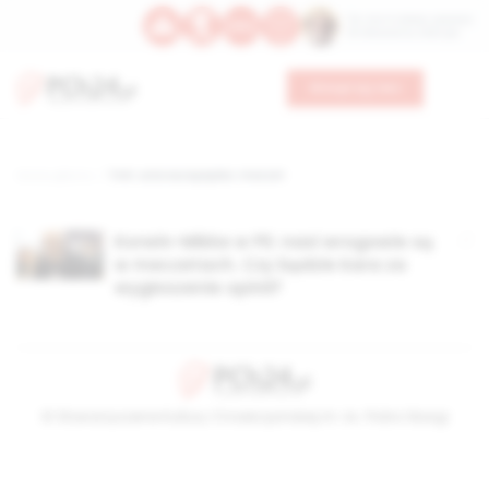
Św. Hormizdasa, papieża
Bł. Oktawiana, biskupa
Wesprzyj nas
Strona główna
TAG: unia europejska. meczet
Korwin-Mikke w PE: nasi wrogowie są
w meczetach. Czy będzie kara za
wygłoszenie opinii?
© Stowarzyszenie Kultury Chrześcijańskiej im. ks. Piotra Skargi
2026-08-06 11:33:13