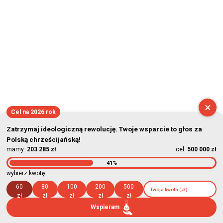
×
Cel na 2026 rok
Zatrzymaj ideologiczną rewolucję. Twoje wsparcie to głos za
Polską chrześcijańską!
mamy:
203 285 zł
cel:
500 000 zł
41%
wybierz kwotę:
60
80
100
200
500
zł
zł
zł
zł
zł
Wspieram