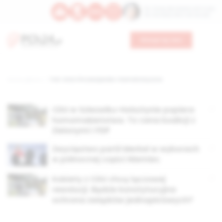
Św. Teresy Benedykty od Krzyża
Św. Kandydy Marii od Jezusa
Wesprzyj nas
Strona główna
TAG: Unia Chrześcijańsko-Demokratyczna
CDU w Szlezwiku-Holsztynie popiera
homomałżeństwa. To cena koalicji z
Zielonymi i FDP
Zwycięstwo partii Merkel w wyborach
w północnej części Niemiec
Kobiety z CDU chcą tęczowej
rewolucji. Będzie konstytucyjna
ochrona związków jednopłciowych?