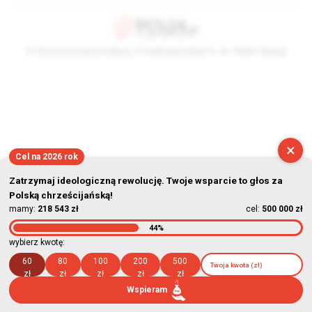
© Stowarzyszenie Kultury Chrześcijańskiej im. ks. Piotra Skargi
2026-08-09 03:08:41
×
Cel na 2026 rok
Zatrzymaj ideologiczną rewolucję. Twoje wsparcie to głos za
Polską chrześcijańską!
mamy:
218 543 zł
cel:
500 000 zł
44%
wybierz kwotę:
60
80
100
200
500
zł
zł
zł
zł
zł
Wspieram