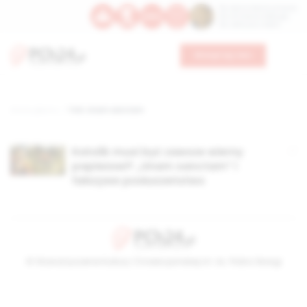
Św. Dominika Guzmana
Św. Emiliana, biskupa
Św. Zefiryna z Malii
Wesprzyj nas
Strona główna
TAG: Unam sanctam
Katolik musi być zawsze wierny
papieżowi? „Unam sanctam” i
fałszywe posłuszeństwo
© Stowarzyszenie Kultury Chrześcijańskiej im. ks. Piotra Skargi
2026-08-08 14:26:04