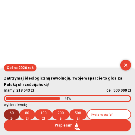
×
Cel na 2026 rok
Zatrzymaj ideologiczną rewolucję. Twoje wsparcie to głos za
Polską chrześcijańską!
mamy:
218 543 zł
cel:
500 000 zł
44%
wybierz kwotę:
60
80
100
200
500
zł
zł
zł
zł
zł
Wspieram