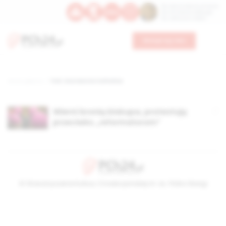
Św. Dominika Guzmana
Św. Emiliana, biskupa
Św. Zefiryna z Malii
Wesprzyj nas
Strona główna
TAG: Una Sancta Catholica
Wierni bronią biskupa, protestują
przeciwko „reformatorom”
© Stowarzyszenie Kultury Chrześcijańskiej im. ks. Piotra Skargi
2026-08-08 14:43:46