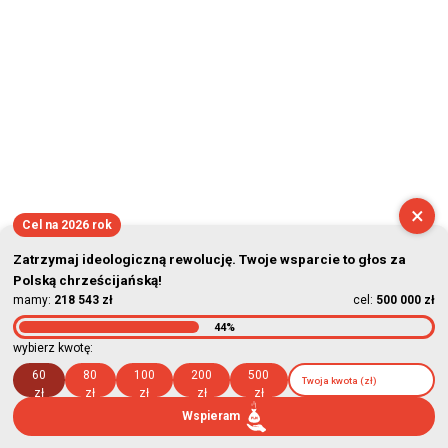
×
Cel na 2026 rok
Zatrzymaj ideologiczną rewolucję. Twoje wsparcie to głos za
Polską chrześcijańską!
mamy:
218 543 zł
cel:
500 000 zł
44%
wybierz kwotę:
60
80
100
200
500
zł
zł
zł
zł
zł
Wspieram