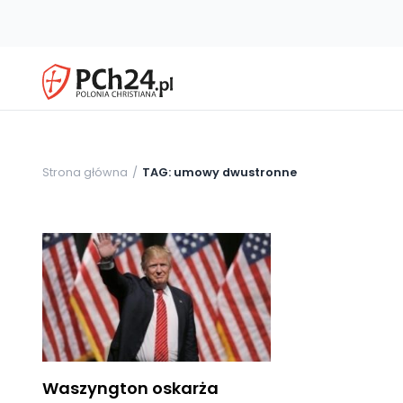
Strona główna
TAG: umowy dwustronne
Waszyngton oskarża