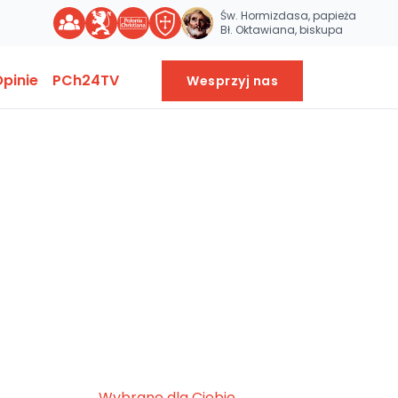
Św. Hormizdasa, papieża
Bł. Oktawiana, biskupa
pinie
PCh24TV
Wesprzyj nas
Wybrane dla Ciebie