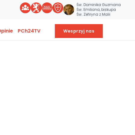
Św. Dominika Guzmana
Św. Emiliana, biskupa
Św. Zefiryna z Malii
pinie
PCh24TV
Wesprzyj nas