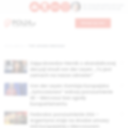
Św. Teresy Benedykty od Krzyża
Św. Kandydy Marii od Jezusa
Wesprzyj nas
Strona główna
TAG: umowa z Mercosur
Zajączkowska-Hernik o skandalicznej
decyzji Ursuli von der Leyen: „To jest
zamach na nasze zdrowie!”
Von der Leyen: Komisja Europejska
„tymczasowo” wdroży porozumienie
UE – Mercosur bez zgody
Europarlamentu
Fedorska: porozumienie USA –
Argentyna staje na drodze umowy
Unii Europejskiej z Mercosurem