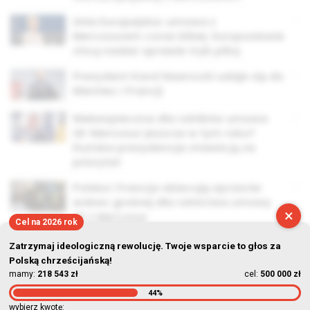
Unia Europejska: umowa z
Mercosurem coraz bliżej. Europosłowie
chcą nadać sprawie tryb pilny
Prezydent Karol Nawrocki udaje się do
Niemiec i Francji
Niebezpieczna dla rolników umowa
UE-Mercosur jeszcze w tym roku?
Duńska prezydencja stawia ją za
priorytet
Polska i Francja obiecują sprzeciw
wobec groźnej dla rolnictwa umowy
×
UE z Mercosur
Cel na 2026 rok
Zatrzymaj ideologiczną rewolucję. Twoje wsparcie to głos za
Polską chrześcijańską!
mamy:
218 543 zł
cel:
500 000 zł
44%
© Stowarzyszenie Kultury Chrześcijańskiej im. ks. Piotra Skargi
wybierz kwotę: