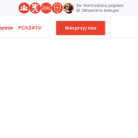
Św. Hormizdasa, papieża
Bł. Oktawiana, biskupa
pinie
PCh24TV
Wesprzyj nas