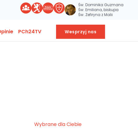
Św. Dominika Guzmana
Św. Emiliana, biskupa
Św. Zefiryna z Malii
pinie
PCh24TV
Wesprzyj nas
Wybrane dla Ciebie