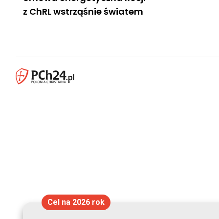
z ChRL wstrząśnie światem
Cel na 2026 rok