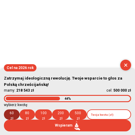
×
Cel na 2026 rok
Zatrzymaj ideologiczną rewolucję. Twoje wsparcie to głos za
Polską chrześcijańską!
mamy:
218 543 zł
cel:
500 000 zł
44%
wybierz kwotę:
60
80
100
200
500
zł
zł
zł
zł
zł
Wspieram