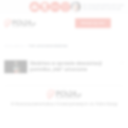
Św. Teresy Benedykty od Krzyża
Św. Kandydy Marii od Jezusa
Wesprzyj nas
Strona główna
TAG: umorzenie śledztwa
Śledztwo w sprawie dewastacji
pomnika „Inki” umorzone
© Stowarzyszenie Kultury Chrześcijańskiej im. ks. Piotra Skargi
2026-08-09 10:57:09