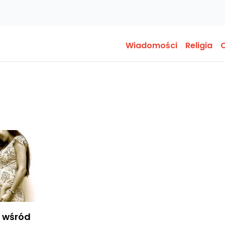
Wiadomości
Religia
O
 wśród