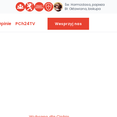
Św. Hormizdasa, papieża
Bł. Oktawiana, biskupa
pinie
PCh24TV
Wesprzyj nas
Wybrane dla Ciebie