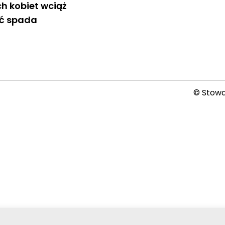
h kobiet wciąż
oć spada
© Stowar
2026-08-06 