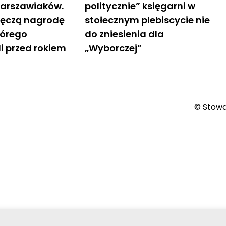
warszawiaków.
politycznie” księgarni w
ręczą nagrodę
stołecznym plebiscycie nie
tórego
do zniesienia dla
i przed rokiem
„Wyborczej”
© Stowar
2026-08-07