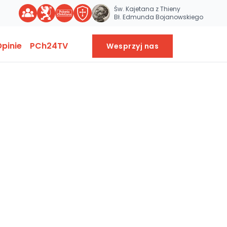
Św. Kajetana z Thieny
Bł. Edmunda Bojanowskiego
pinie
PCh24TV
Wesprzyj nas