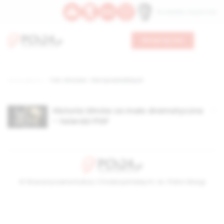
Św. Oswalda, męczennika
Wesprzyj nas
Strona główna
TAG: Ulmowie - Rok Sprawiedliwych
Historia Ulmów za mało dramatyczna
– twierdzi PISF
© Stowarzyszenie Kultury Chrześcijańskiej im. ks. Piotra Skargi
2026-08-05 23:07:59