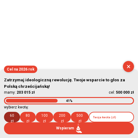
×
Cel na 2026 rok
Zatrzymaj ideologiczną rewolucję. Twoje wsparcie to głos za
Polską chrześcijańską!
mamy:
203 015 zł
cel:
500 000 zł
41%
wybierz kwotę:
60
80
100
200
500
zł
zł
zł
zł
zł
Wspieram