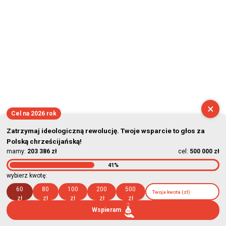
×
Cel na 2026 rok
Zatrzymaj ideologiczną rewolucję. Twoje wsparcie to głos za
Polską chrześcijańską!
mamy:
203 386 zł
cel:
500 000 zł
41%
wybierz kwotę:
60
80
100
200
500
zł
zł
zł
zł
zł
Wspieram