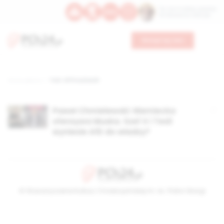
Św. Hormizdasa, papieża
Bł. Oktawiana, biskupa
Wesprzyj nas
Strona główna
TAG: Ulf Poschardt
Paweł Chmielewski: Niemiecka
ofensywa Muska. Szef X i Tesli
wyniesie AfD do władzy?
© Stowarzyszenie Kultury Chrześcijańskiej im. ks. Piotra Skargi
2026-08-06 14:40:28