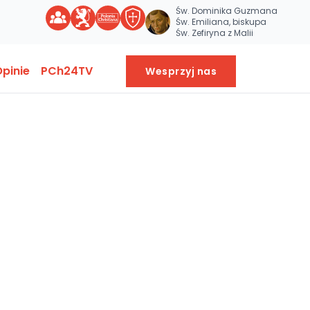
Św. Dominika Guzmana
Św. Emiliana, biskupa
Św. Zefiryna z Malii
pinie
PCh24TV
Wesprzyj nas