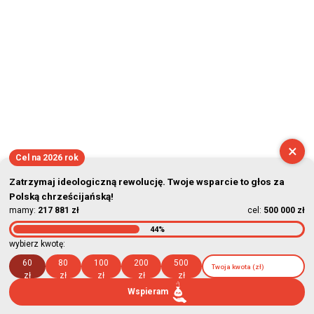
×
Cel na 2026 rok
Zatrzymaj ideologiczną rewolucję. Twoje wsparcie to głos za
Polską chrześcijańską!
mamy:
217 881 zł
cel:
500 000 zł
44%
wybierz kwotę:
60
80
100
200
500
zł
zł
zł
zł
zł
Wspieram