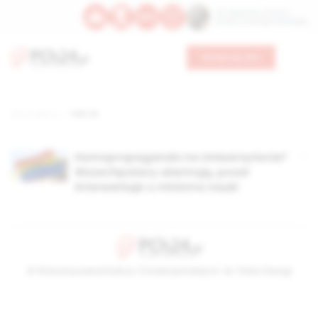
Św. Kajetana z Thieny
Bł. Edmunda Bojanowskiego
Wesprzyj nas
Strona główna
TAG: UŁ
Homopropaganda na Uniwersytecie?
Wszechpolacy alarmują, poseł
interweniuje u ministra nauki
© Stowarzyszenie Kultury Chrześcijańskiej im. ks. Piotra Skargi
2026-08-07 19:21:10