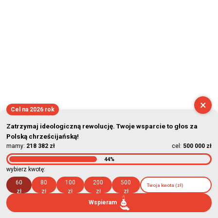
×
Cel na 2026 rok
Zatrzymaj ideologiczną rewolucję. Twoje wsparcie to głos za
Polską chrześcijańską!
mamy:
218 382 zł
cel:
500 000 zł
44%
wybierz kwotę:
60
80
100
200
500
zł
zł
zł
zł
zł
Wspieram