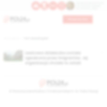
Św. Dominika Guzmana
Św. Emiliana, biskupa
Św. Zefiryna z Malii
Wesprzyj nas
Strona główna
TAG: ukrywali gwałt
Lewicowa działaczka została
zgwałcona przez imigrantów. Jej
organizacja chciała to zataić
© Stowarzyszenie Kultury Chrześcijańskiej im. ks. Piotra Skargi
2026-08-08 04:45:01