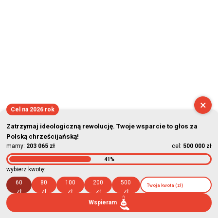
×
Cel na 2026 rok
Zatrzymaj ideologiczną rewolucję. Twoje wsparcie to głos za
Polską chrześcijańską!
mamy:
203 065 zł
cel:
500 000 zł
41%
wybierz kwotę:
60
80
100
200
500
zł
zł
zł
zł
zł
Wspieram