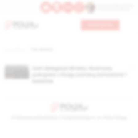
Św. Hormizdasa, papieża
Bł. Oktawiana, biskupa
Wesprzyj nas
Strona główna
TAG: Ukraona
Szef delegacji Ukrainy: Rozmowy
pokojowe z Rosją zostaną wznowione 1
kwietnia
© Stowarzyszenie Kultury Chrześcijańskiej im. ks. Piotra Skargi
2026-08-06 09:19:04