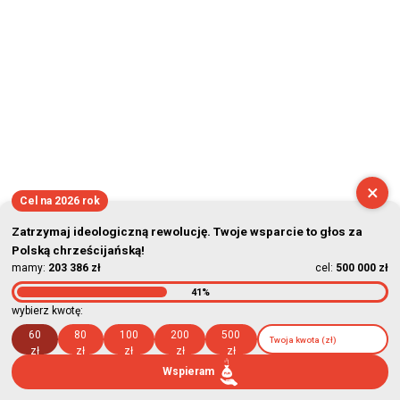
×
Cel na 2026 rok
Zatrzymaj ideologiczną rewolucję. Twoje wsparcie to głos za
Polską chrześcijańską!
mamy:
203 386 zł
cel:
500 000 zł
41%
wybierz kwotę:
60
80
100
200
500
zł
zł
zł
zł
zł
Wspieram