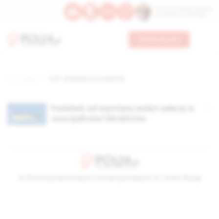
Św. Hormizdasa, papieża
Bł. Oktawiana, biskupa
Wesprzyj nas
Strona główna
TAG: ukraińskie oszczędności
Podatek od wymiany walut uderzy w
oszczędności Ukraińców
© Stowarzyszenie Kultury Chrześcijańskiej im. ks. Piotra Skargi
2026-08-06 11:48:53