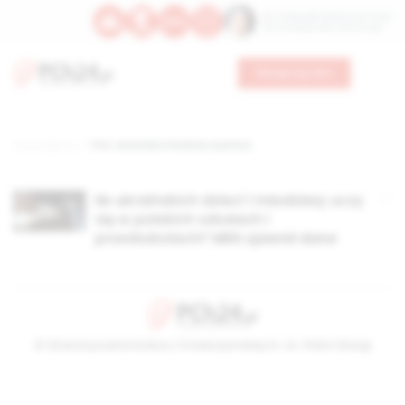
Św. Teresy Benedykty od Krzyża
Św. Kandydy Marii od Jezusa
Wesprzyj nas
Strona główna
TAG: ukraińska młodzież w polsce
Ile ukraińskich dzieci i młodzieży uczy
się w polskich szkołach i
przedszkolach? MEN ujawnił dane
© Stowarzyszenie Kultury Chrześcijańskiej im. ks. Piotra Skargi
2026-08-09 08:21:02