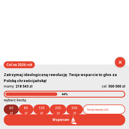
×
Cel na 2026 rok
Zatrzymaj ideologiczną rewolucję. Twoje wsparcie to głos za
Polską chrześcijańską!
mamy:
218 543 zł
cel:
500 000 zł
44%
wybierz kwotę:
60
80
100
200
500
zł
zł
zł
zł
zł
Wspieram