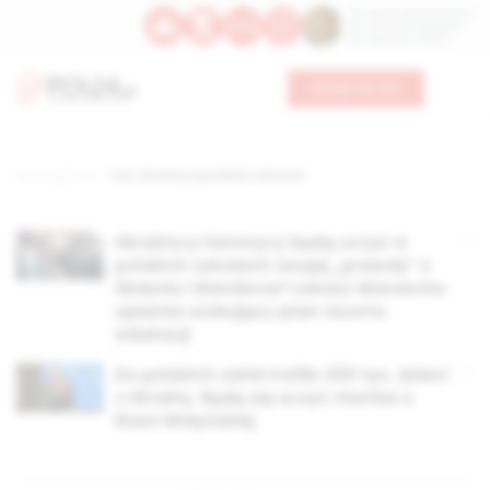
Św. Dominika Guzmana
Św. Emiliana, biskupa
Św. Zefiryna z Malii
Wesprzyj nas
Strona główna
TAG: Ukraińcy w polskich szkołach
Ukraińscy historycy będą uczyć w
polskich szkołach swojej „prawdy” o
Wołyniu i Banderze? Łukasz Warzecha
ujawnia szokujący plan resortu
edukacji
Do polskich szkół trafiło 200 tys. dzieci
z Ukrainy. Będą się uczyć również o
Rzezi Wołyńskiej