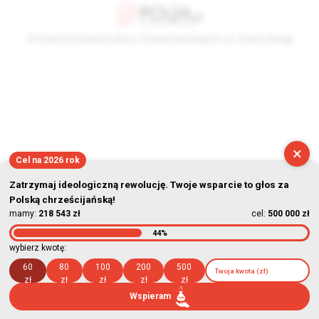
© Stowarzyszenie Kultury Chrześcijańskiej im. ks. Piotra Skargi
2026-08-08 14:03:02
×
Cel na 2026 rok
Zatrzymaj ideologiczną rewolucję. Twoje wsparcie to głos za
Polską chrześcijańską!
mamy:
218 543 zł
cel:
500 000 zł
44%
wybierz kwotę:
60
80
100
200
500
zł
zł
zł
zł
zł
Wspieram