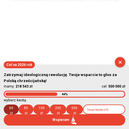
2026-08-08 14:56:54
×
Cel na 2026 rok
Zatrzymaj ideologiczną rewolucję. Twoje wsparcie to głos za
Polską chrześcijańską!
mamy:
218 543 zł
cel:
500 000 zł
44%
wybierz kwotę:
60
80
100
200
500
zł
zł
zł
zł
zł
Wspieram