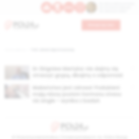
Św. Dominika Guzmana
Św. Emiliana, biskupa
Św. Zefiryna z Malii
Wesprzyj nas
Strona główna
TAG: układ odpornościowy
Dr Zbigniew Martyka: nie dajmy się
straszyć grypą, dbajmy o odporność
Małżeństwo jest zdrowe! Poślubieni
mają niższy poziom hormonu stresu
niż single – wynika z badań
© Stowarzyszenie Kultury Chrześcijańskiej im. ks. Piotra Skargi