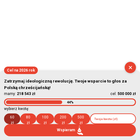
×
Cel na 2026 rok
Zatrzymaj ideologiczną rewolucję. Twoje wsparcie to głos za
Polską chrześcijańską!
mamy:
218 543 zł
cel:
500 000 zł
44%
wybierz kwotę:
60
80
100
200
500
zł
zł
zł
zł
zł
Wspieram