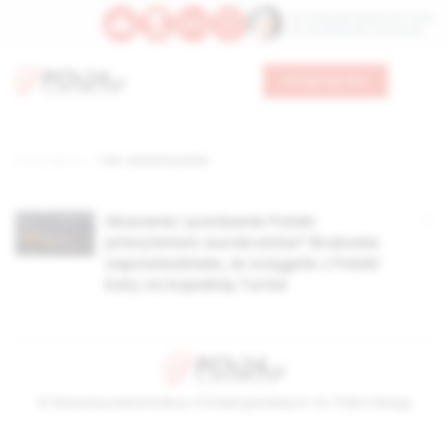
Św. Teresy Benedykty od Krzyża
Św. Kandydy Marii od Jezusa
Wesprzyj nas
Strona główna
TAG: ukaranie polski
Ukaranie i poniżanie Polski
priorytetem eurokratów? Bruksela
zapowiedziała, że ściągnie z Polski
kary za kopalnię Turów
© Stowarzyszenie Kultury Chrześcijańskiej im. ks. Piotra Skargi
2026-08-09 10:56:31