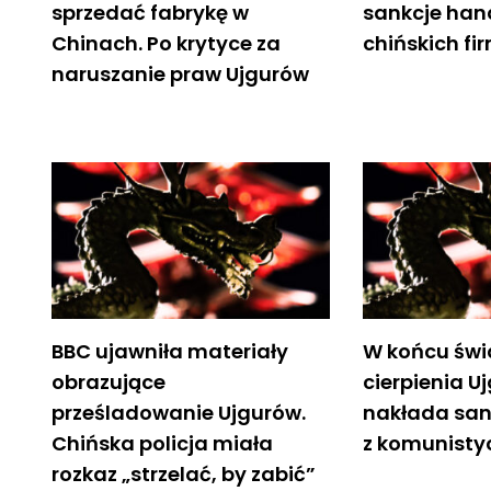
sprzedać fabrykę w
sankcje han
Chinach. Po krytyce za
chińskich fi
naruszanie praw Ujgurów
BBC ujawniła materiały
W końcu świ
obrazujące
cierpienia U
prześladowanie Ujgurów.
nakłada sank
Chińska policja miała
z komunisty
rozkaz „strzelać, by zabić”