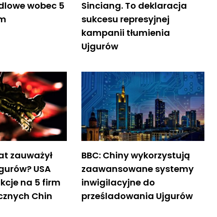
dlowe wobec 5
Sinciang. To deklaracja
rm
sukcesu represyjnej
kampanii tłumienia
Ujgurów
at zauważył
BBC: Chiny wykorzystują
jgurów? USA
zaawansowane systemy
cje na 5 firm
inwigilacyjne do
cznych Chin
prześladowania Ujgurów