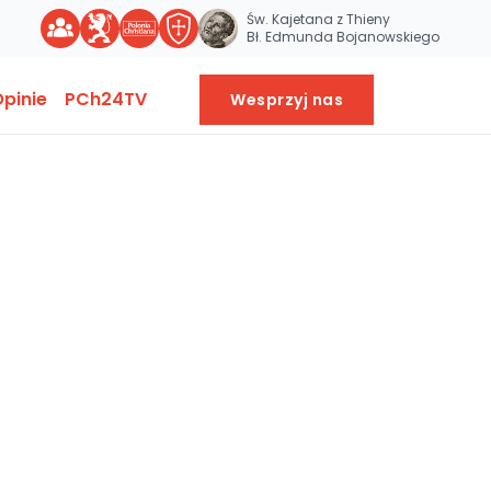
Św. Kajetana z Thieny
Bł. Edmunda Bojanowskiego
pinie
PCh24TV
Wesprzyj nas