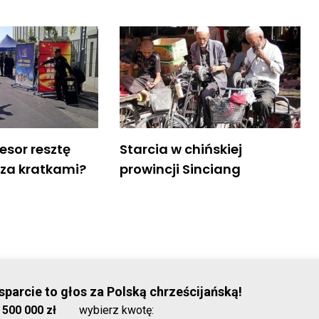
fesor resztę
Starcia w chińskiej
 za kratkami?
prowincji Sinciang
© Stowar
parcie to głos za Polską chrześcijańską!
:
500 000 zł
wybierz kwotę:
2026-08-07