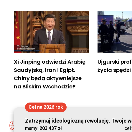
Xi Jinping odwiedzi Arabię
Ujgurski pro
Saudyjską, Iran i Egipt.
życia spędzi
Chiny będą aktywniejsze
na Bliskim Wschodzie?
Cel na 2026 rok
Zatrzymaj ideologiczną rewolucję. Twoje ws
mamy:
203 437 zł
cel