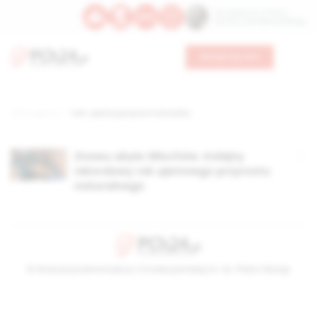
Św. Kajetana z Thieny
Bł. Edmunda Bojanowskiego
Wesprzyj nas
Strona główna
TAG: ujemny przyrost naturalny
Znowu ubyło Włochów. Kolejny
rekordowy rok ujemnego przyrostu
naturalnego
© Stowarzyszenie Kultury Chrześcijańskiej im. ks. Piotra Skargi
2026-08-07 04:14:53