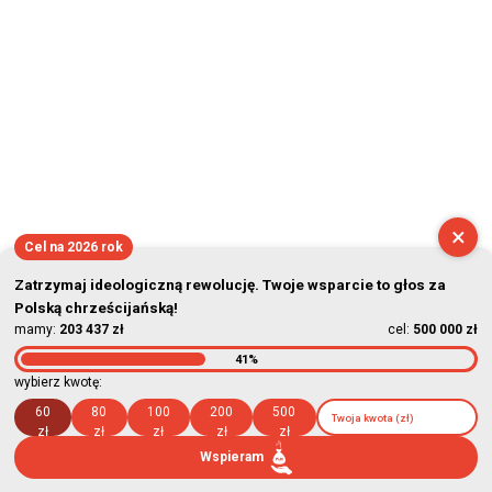
×
Cel na 2026 rok
Zatrzymaj ideologiczną rewolucję. Twoje wsparcie to głos za
Polską chrześcijańską!
mamy:
203 437 zł
cel:
500 000 zł
41%
wybierz kwotę:
60
80
100
200
500
zł
zł
zł
zł
zł
Wspieram