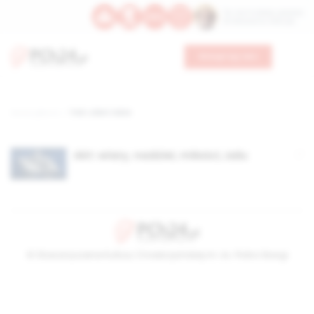
Św. Hormizdasa, papieża
Bł. Oktawiana, biskupa
Wesprzyj nas
Strona główna
TAG: ufam tobie
Akt: wiary, nadziei, miłości, żalu
© Stowarzyszenie Kultury Chrześcijańskiej im. ks. Piotra Skargi
2026-08-06 12:05:56