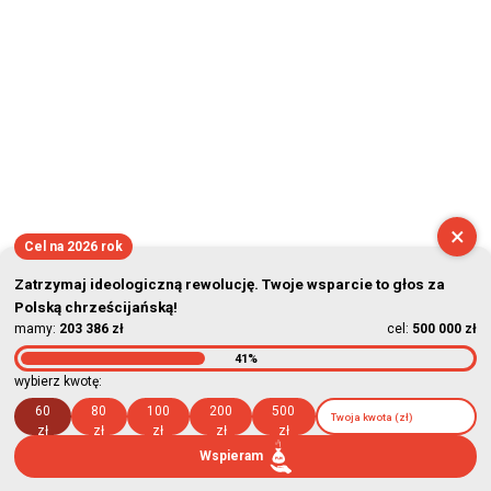
×
Cel na 2026 rok
Zatrzymaj ideologiczną rewolucję. Twoje wsparcie to głos za
Polską chrześcijańską!
mamy:
203 386 zł
cel:
500 000 zł
41%
wybierz kwotę:
60
80
100
200
500
zł
zł
zł
zł
zł
Wspieram