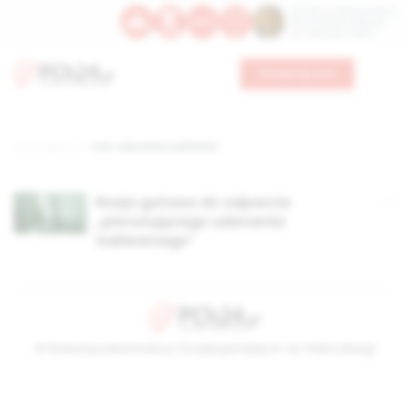
Św. Dominika Guzmana
Św. Emiliana, biskupa
Św. Zefiryna z Malii
Wesprzyj nas
Strona główna
TAG: uderzenie nuklerane
Rosja gotowa do odparcia
„piorunującego uderzenia
nuklearnego”
© Stowarzyszenie Kultury Chrześcijańskiej im. ks. Piotra Skargi
2026-08-08 09:09:16