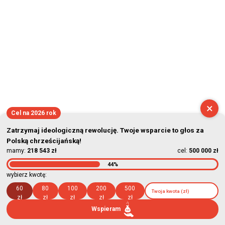
×
Cel na 2026 rok
Zatrzymaj ideologiczną rewolucję. Twoje wsparcie to głos za
Polską chrześcijańską!
mamy:
218 543 zł
cel:
500 000 zł
44%
wybierz kwotę:
60
80
100
200
500
zł
zł
zł
zł
zł
Wspieram