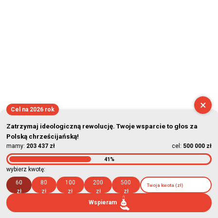
×
Cel na 2026 rok
Zatrzymaj ideologiczną rewolucję. Twoje wsparcie to głos za
Polską chrześcijańską!
mamy:
203 437 zł
cel:
500 000 zł
41%
wybierz kwotę:
60
80
100
200
500
zł
zł
zł
zł
zł
Wspieram