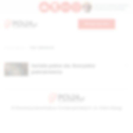
Św. Hormizdasa, papieża
Bł. Oktawiana, biskupa
Wesprzyj nas
Strona główna
TAG: Uderwood
Seriale pełne zła. Rozrywka
pełnokrwista
© Stowarzyszenie Kultury Chrześcijańskiej im. ks. Piotra Skargi
2026-08-06 22:30:15