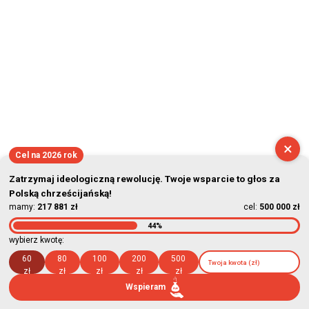
×
Cel na 2026 rok
Zatrzymaj ideologiczną rewolucję. Twoje wsparcie to głos za
Polską chrześcijańską!
mamy:
217 881 zł
cel:
500 000 zł
44%
wybierz kwotę:
60
80
100
200
500
zł
zł
zł
zł
zł
Wspieram