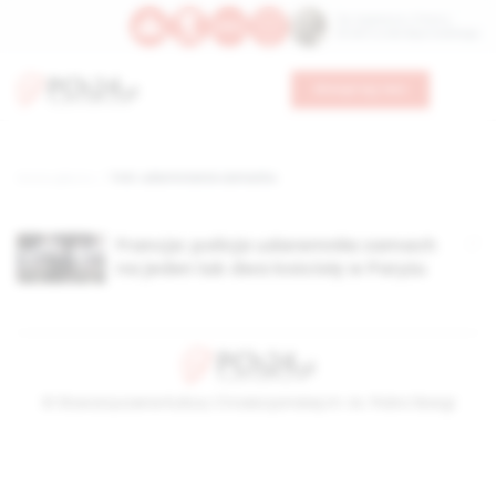
Św. Kajetana z Thieny
Bł. Edmunda Bojanowskiego
Wesprzyj nas
Strona główna
TAG: udarmnienie zamachu
Francja: policja udaremniła zamach
na jeden lub dwa kościoły w Paryżu
© Stowarzyszenie Kultury Chrześcijańskiej im. ks. Piotra Skargi
2026-08-07 19:28:08