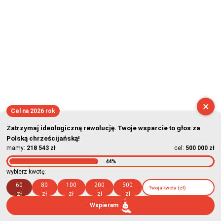
×
Cel na 2026 rok
Zatrzymaj ideologiczną rewolucję. Twoje wsparcie to głos za
Polską chrześcijańską!
mamy:
218 543 zł
cel:
500 000 zł
44%
wybierz kwotę:
60
80
100
200
500
zł
zł
zł
zł
zł
Wspieram