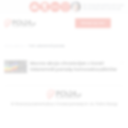
Św. Teresy Benedykty od Krzyża
Św. Kandydy Marii od Jezusa
Wesprzyj nas
Strona główna
TAG: udaremnili paradę
Mocna akcja chrześcijan z Korei!
Udaremnili paradę homoseksualistów
© Stowarzyszenie Kultury Chrześcijańskiej im. ks. Piotra Skargi
2026-08-09 02:53:22