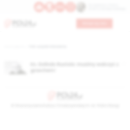
Św. Kajetana z Thieny
Bł. Edmunda Bojanowskiego
Wesprzyj nas
Strona główna
TAG: uczynki miłosierne,
Ks. Dolindo Ruotolo: musimy walczyć z
grzechem!
© Stowarzyszenie Kultury Chrześcijańskiej im. ks. Piotra Skargi
2026-08-07 09:15:52