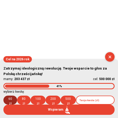
×
Cel na 2026 rok
Zatrzymaj ideologiczną rewolucję. Twoje wsparcie to głos za
Polską chrześcijańską!
mamy:
203 437 zł
cel:
500 000 zł
41%
wybierz kwotę:
60
80
100
200
500
zł
zł
zł
zł
zł
Wspieram