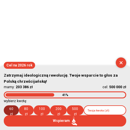
×
Cel na 2026 rok
Zatrzymaj ideologiczną rewolucję. Twoje wsparcie to głos za
Polską chrześcijańską!
mamy:
203 386 zł
cel:
500 000 zł
41%
wybierz kwotę:
60
80
100
200
500
zł
zł
zł
zł
zł
Wspieram