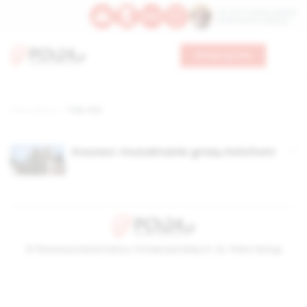
Św. Hormizdasa, papieża
Bł. Oktawiana, biskupa
Wesprzyj nas
Strona główna
TAG: UCK
Kosowo: muzułmanie grożą mnichom
© Stowarzyszenie Kultury Chrześcijańskiej im. ks. Piotra Skargi
2026-08-06 17:25:57