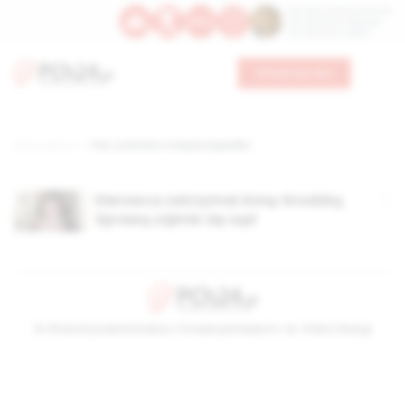
Św. Dominika Guzmana
Św. Emiliana, biskupa
Św. Zefiryna z Malii
Wesprzyj nas
Strona główna
TAG: ucieczka z miejsca wypadku
Kierowca zatrzymał Annę Grodzką.
Sprawą zajmie się sąd
© Stowarzyszenie Kultury Chrześcijańskiej im. ks. Piotra Skargi
2026-08-08 11:28:21