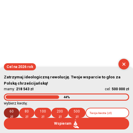
×
Cel na 2026 rok
Zatrzymaj ideologiczną rewolucję. Twoje wsparcie to głos za
Polską chrześcijańską!
mamy:
218 543 zł
cel:
500 000 zł
44%
wybierz kwotę:
60
80
100
200
500
zł
zł
zł
zł
zł
Wspieram