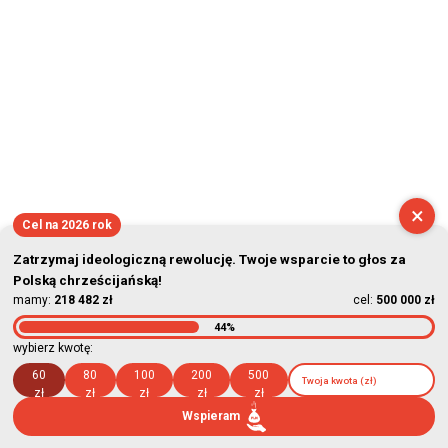
×
Cel na 2026 rok
Zatrzymaj ideologiczną rewolucję. Twoje wsparcie to głos za
Polską chrześcijańską!
mamy:
218 482 zł
cel:
500 000 zł
44%
wybierz kwotę:
60
80
100
200
500
zł
zł
zł
zł
zł
Wspieram