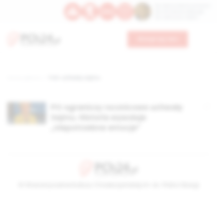
Św. Dominika Guzmana
Św. Emiliana, biskupa
Św. Zefiryna z Malii
Wesprzyj nas
Strona główna
TAG: uchwały sejmu
PO ograniczy rocznicowe uchwały
Sejmu. Historia wywołuje
„niepotrzebne emocje”
© Stowarzyszenie Kultury Chrześcijańskiej im. ks. Piotra Skargi
2026-08-08 06:35:51