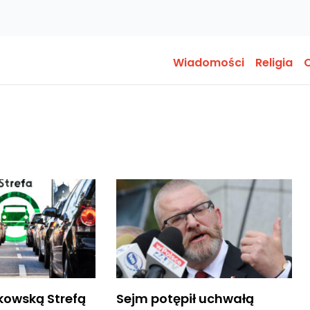
Wiadomości
Religia
O
kowską Strefą
Sejm potępił uchwałą