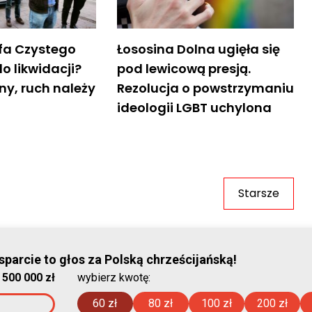
efa Czystego
Łososina Dolna ugięła się
o likwidacji?
pod lewicową presją.
ony, ruch należy
Rezolucja o powstrzymaniu
ideologii LGBT uchylona
Starsze
© Stowar
parcie to głos za Polską chrześcijańską!
:
500 000 zł
wybierz kwotę:
2026-08-06
60 zł
80 zł
100 zł
200 zł