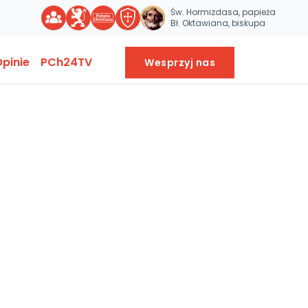
Św. Hormizdasa, papieża
Bł. Oktawiana, biskupa
pinie
PCh24TV
Wesprzyj nas