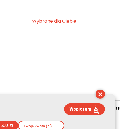
Wybrane dla Ciebie
×
zyszenie Kultury Chrześcijańskiej im. ks. Piotra Skargi
Wspieram
 09:05:17
500 zł