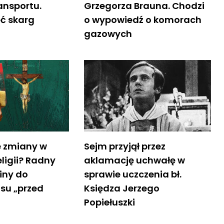
ansportu.
Grzegorza Brauna. Chodzi
ęć skarg
o wypowiedź o komorach
gazowych
e zmiany w
Sejm przyjął przez
ligii? Radny
aklamację uchwałę w
iny do
sprawie uczczenia bł.
osu „przed
Księdza Jerzego
Popiełuszki