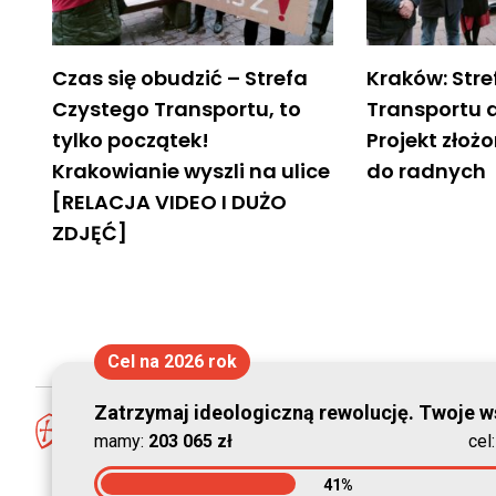
Czas się obudzić – Strefa
Kraków: Str
Czystego Transportu, to
Transportu d
tylko początek!
Projekt złoż
Krakowianie wyszli na ulice
do radnych
[RELACJA VIDEO I DUŻO
ZDJĘĆ]
Cel na 2026 rok
Zatrzymaj ideologiczną rewolucję. Twoje ws
mamy:
203 065 zł
cel
41%