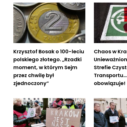
Krzysztof Bosak o 100-leciu
Chaos w Kra
polskiego złotego. „Rzadki
Unieważnion
moment, w którym Sejm
Strefie Czys
przez chwilę był
Transportu…
zjednoczony”
obowiązuje!