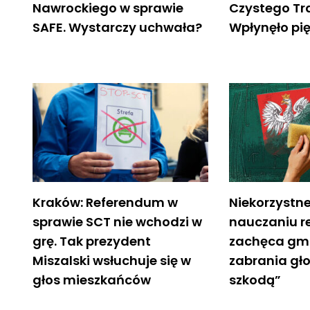
Nawrockiego w sprawie
Czystego Tr
SAFE. Wystarczy uchwała?
Wpłynęło pi
Kraków: Referendum w
Niekorzystn
sprawie SCT nie wchodzi w
nauczaniu re
grę. Tak prezydent
zachęca gm
Miszalski wsłuchuje się w
zabrania gł
głos mieszkańców
szkodą”