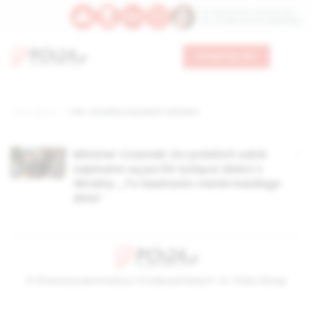
Św. Wawrzyńca, męczennika
Św. Amadeusza Portugalskiego
Wesprzyj nas
Strona główna
TAG: uchodźcy w polskich szkołach
Minister Czarnek: Do polskich szkół
zapisane są już 54 tysiące dzieci z
Ukrainy. „To lawinowo rośnie każdego
dnia”
© Stowarzyszenie Kultury Chrześcijańskiej im. ks. Piotra Skargi
2026-08-10 05:00:27