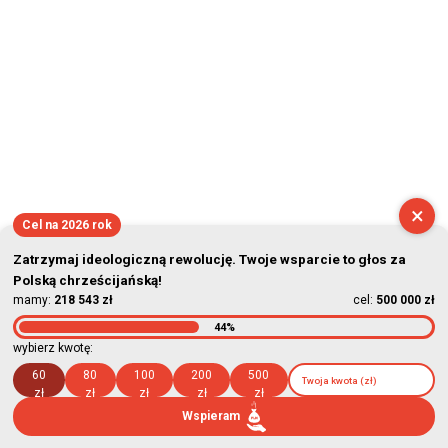
×
Cel na 2026 rok
Zatrzymaj ideologiczną rewolucję. Twoje wsparcie to głos za
Polską chrześcijańską!
mamy:
218 543 zł
cel:
500 000 zł
44%
wybierz kwotę:
60
80
100
200
500
zł
zł
zł
zł
zł
Wspieram