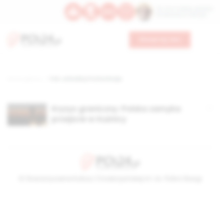
Św. Hormizdasa, papieża
Bł. Oktawiana, biskupa
Wesprzyj nas
Strona główna
TAG: uchodźcy Putina Rosja
Kryzys graniczny: Polska zamyka
przejście w Kuźnicy
© Stowarzyszenie Kultury Chrześcijańskiej im. ks. Piotra Skargi
2026-08-06 23:01:03