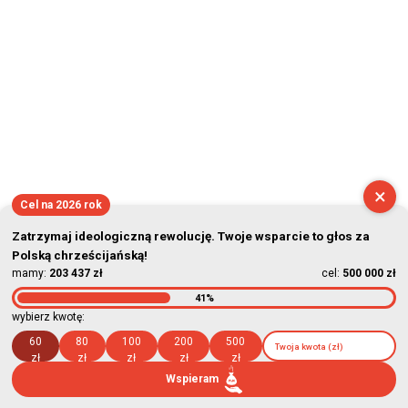
×
Cel na 2026 rok
Zatrzymaj ideologiczną rewolucję. Twoje wsparcie to głos za
Polską chrześcijańską!
mamy:
203 437 zł
cel:
500 000 zł
41%
wybierz kwotę:
60
80
100
200
500
zł
zł
zł
zł
zł
Wspieram