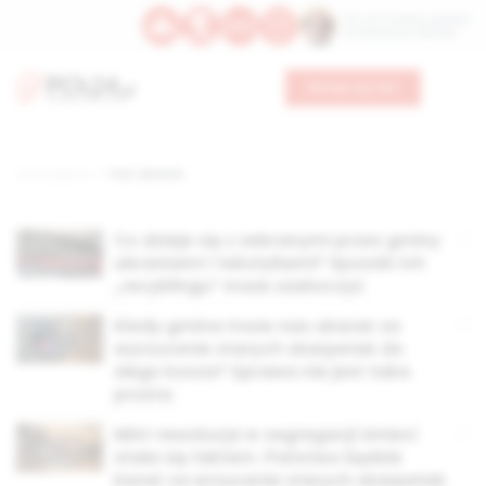
Św. Hormizdasa, papieża
Bł. Oktawiana, biskupa
Wesprzyj nas
Strona główna
TAG: ubrania
Co dzieje się z zebranymi przez gminy
ubraniami i tekstyliami? Sposób ich
„recyklingu” może zaskoczyć
Kiedy gmina może nas ukarać za
wyrzucenie starych skarpetek do
złego kosza? Sprawa nie jest taka
prosta
Mini-rewolucja w segregacji śmieci
stała się faktem. Państwo będzie
karać za wrzucenie starych skarpetek