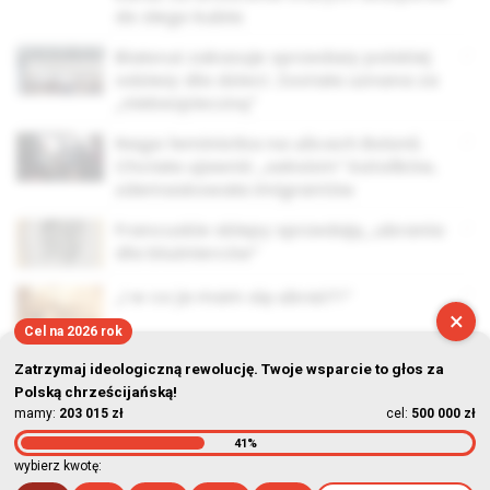
do złego kubła
Białoruś zakazuje sprzedaży polskiej
odzieży dla dzieci. Została uznana za
„niebezpieczną”
Naga feministka na ulicach Bolonii.
Chciała ujawnić „seksizm” katolików,
zdemaskowała imigrantów
Francuskie sklepy sprzedają „ubrania
dla bluźnierców”
„I w co ja mam się ubrać?!”
×
Cel na 2026 rok
Zatrzymaj ideologiczną rewolucję. Twoje wsparcie to głos za
Polską chrześcijańską!
mamy:
203 015 zł
cel:
500 000 zł
41%
© Stowarzyszenie Kultury Chrześcijańskiej im. ks. Piotra Skargi
wybierz kwotę:
2026-08-06 00:48:17