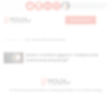
Św. Teresy Benedykty od Krzyża
Św. Kandydy Marii od Jezusa
Wesprzyj nas
Strona główna
TAG: ubrania dla muzułmanów
Burka i modowi giganci. Kolejne pole
kulturowej ekspansji?
© Stowarzyszenie Kultury Chrześcijańskiej im. ks. Piotra Skargi
2026-08-09 08:49:13