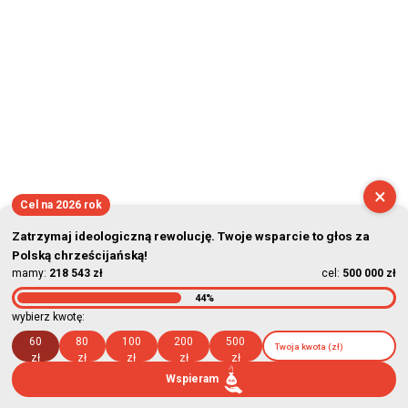
×
Cel na 2026 rok
Zatrzymaj ideologiczną rewolucję. Twoje wsparcie to głos za
Polską chrześcijańską!
mamy:
218 543 zł
cel:
500 000 zł
44%
wybierz kwotę:
60
80
100
200
500
zł
zł
zł
zł
zł
Wspieram