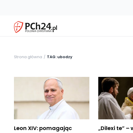
Strona główna
TAG: ubodzy
Leon XIV: pomagając
„Dilexi te” –