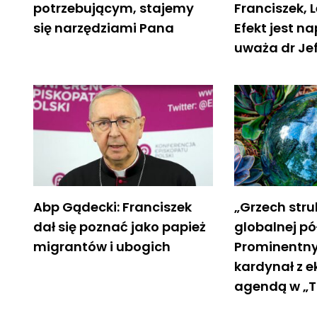
potrzebującym, stajemy
Franciszek, 
się narzędziami Pana
Efekt jest n
uważa dr Jef
Abp Gądecki: Franciszek
„Grzech stru
dał się poznać jako papież
globalnej pó
migrantów i ubogich
Prominentny
kardynał z e
agendą w „T