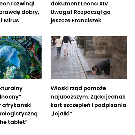
Leon rozwinął.
dokument Leona XIV.
aprawdę dobry,
Uwaga! Rozpoczął go
f Mirus
jeszcze Franciszek
kturalny
Włoski rząd pomoże
łnocny”.
najuboższym. Żąda jednak
 afrykański
kart szczepień i podpisania
kologistyczną
„lojalki”
he tablet”