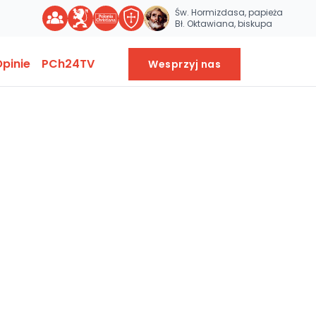
Św. Hormizdasa, papieża
Bł. Oktawiana, biskupa
pinie
PCh24TV
Wesprzyj nas