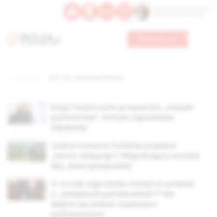
Św. Hormizdasa, papieża
Bł. Oktawiana, biskupa
Wesprzyj nas
Strona główna
TAG: tzw. związki partnerskie
Rząd Tuska znów przepycha „związki
partnerskie”. Kotula zapowiada
działania
Jedna czwarta Polaków popiera
„homo-adopcję”? Niepokojący sondaż
dla „Rzeczpospolitej”
O co tak naprawdę chodzi w ustawie
o „związkach partnerskich”? Nie
dajmy się zwieść rządowym
eufemizmom!