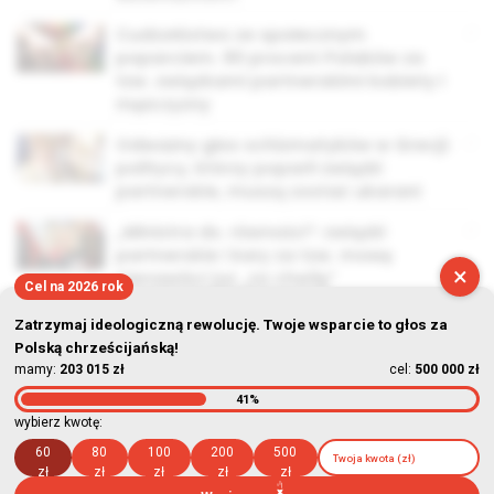
Cudzołóstwo ze społecznym
poparciem. 90 procent Polaków za
tzw. związkami partnerskimi kobiety i
mężczyzny
Odważny głos schizmatyków w Grecji:
politycy, którzy poparli związki
partnerskie, muszą zostać ukarani
„Ministra ds. równości”: związki
partnerskie i kary za tzw. mowę
×
nienawiści już „za chwilę”
Cel na 2026 rok
Zatrzymaj ideologiczną rewolucję. Twoje wsparcie to głos za
Polską chrześcijańską!
mamy:
203 015 zł
cel:
500 000 zł
41%
© Stowarzyszenie Kultury Chrześcijańskiej im. ks. Piotra Skargi
wybierz kwotę:
2026-08-06 02:00:55
60
80
100
200
500
zł
zł
zł
zł
zł