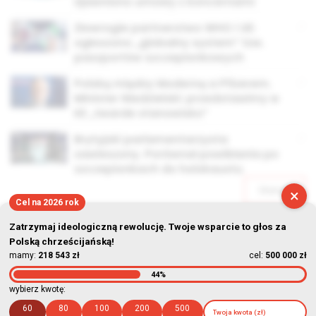
Ujawniono umowy z koncernami
Złowrogie partnerstwo WHO i UE:
ogłoszono „globalny system” tzw.
paszportów szczepionkowych
Polską między Moderną a Pfizerem.
Minister Niedzielski: przedstawimy w
KE „twarde stanowisko”
Brytyjski parlamentarzysta
zawieszony. Porównał powikłania po
szczepionkach do holokaustu
Starsze
×
Cel na 2026 rok
Zatrzymaj ideologiczną rewolucję. Twoje wsparcie to głos za
Polską chrześcijańską!
mamy:
218 543 zł
cel:
500 000 zł
44%
© Stowarzyszenie Kultury Chrześcijańskiej im. ks. Piotra Skargi
wybierz kwotę:
2026-08-09 10:40:34
60
80
100
200
500