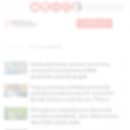
Św. Teresy Benedykty od Krzyża
Św. Kandydy Marii od Jezusa
Wesprzyj nas
Strona główna
TAG: tzw. szczepionki
Wielka Brytania: pierwsi ochotnicy
otrzymali szczepionkę mRNA
przeciwko ptasiej grypie
Polacy poniosą dodatkowe koszty
polityki pandemicznej PiS. Krzysztof
Bosak mocno o wyroku ws. Pfizera
PiS kupił szczepionki pod dyktando
Komisji Europejskiej. Jest niekorzystny
dla Polski wyrok sądu