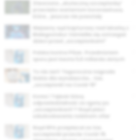
Stworzono „skuteczną szczepionkę”
przeciwko wariantom koronawirusa,
które… jeszcze nie powstały
Niejawny sąd kapturowy nad lekarką z
Białegostoku! Ośmieliła się ostrzegać
dzieci przed „szczepionkami”
Polska kontra Pfizer. Przedmiotem
sporu jest kwota 5,6 miliarda złotych
To nie żart! Tegoroczna nagroda
Nobla dla wynalazców… tzw.
„szczepionki na Covid-19”
Korea i Tajwan biorą
odpowiedzialność za zgony po
„szczepionkach”? Rząd płaci
odszkodowania rodzinom ofiar
Rząd RPA przepłacał za tzw.
szczepionki przeciw Covid-19.