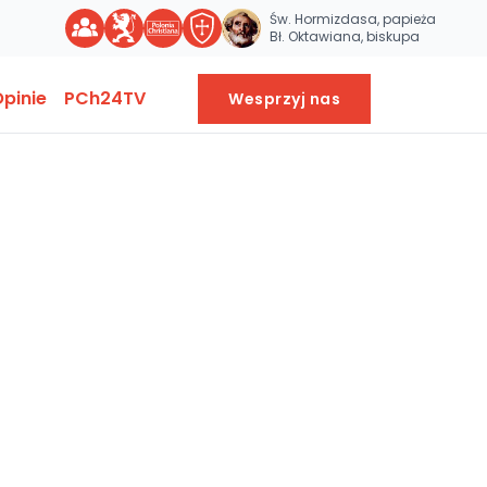
Św. Hormizdasa, papieża
Bł. Oktawiana, biskupa
pinie
PCh24TV
Wesprzyj nas