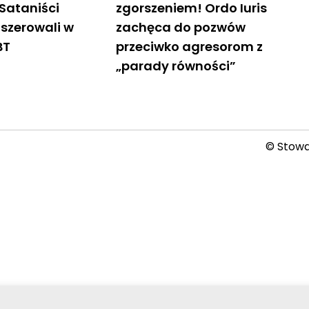
Sataniści
zgorszeniem! Ordo Iuris
szerowali w
zachęca do pozwów
BT
przeciwko agresorom z
„parady równości”
© Stowar
2026-08-07