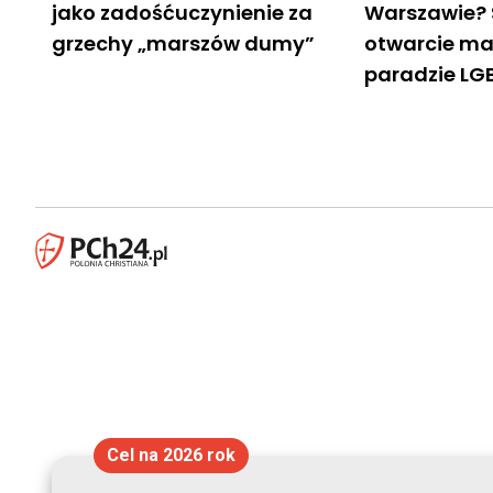
jako zadośćuczynienie za
Warszawie? 
grzechy „marszów dumy”
otwarcie ma
paradzie LG
Cel na 2026 rok