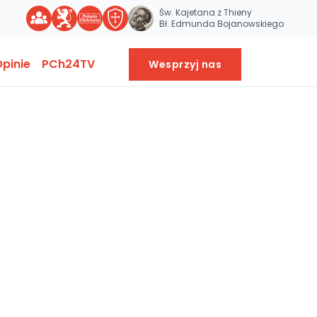
Św. Kajetana z Thieny
Bł. Edmunda Bojanowskiego
pinie
PCh24TV
Wesprzyj nas