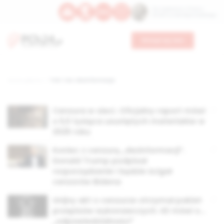
Św. Kajetana z Thieny
Bł. Edmunda Bojanowskiego
Wesprzyj nas
Strona główna
TAG: tzw. dezinformacja
Cenzura w sieci. Oficjalny raport mówi
o 5,5 tysiąca usuniętych materiałów w
2025 roku
Koniec z cenzurą „dezinformacji”.
Donald Trump podpisał
rozporządzenie i będzie ścigał
cenzorów Bidena
Unijny akt o cenzurze otrzymał pakiet
przepisów wykonawczych. KE mówi o…
„odpowiedzialności”