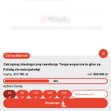
© Stowarzyszenie Kultury Chrześcijańskiej im. ks. Piotra Skargi
2026-08-07 12:00:20
×
Cel na 2026 rok
Zatrzymaj ideologiczną rewolucję. Twoje wsparcie to głos za
Polską chrześcijańską!
mamy:
217 781 zł
cel:
500 000 zł
44%
wybierz kwotę:
60
80
100
200
500
zł
zł
zł
zł
zł
Wspieram