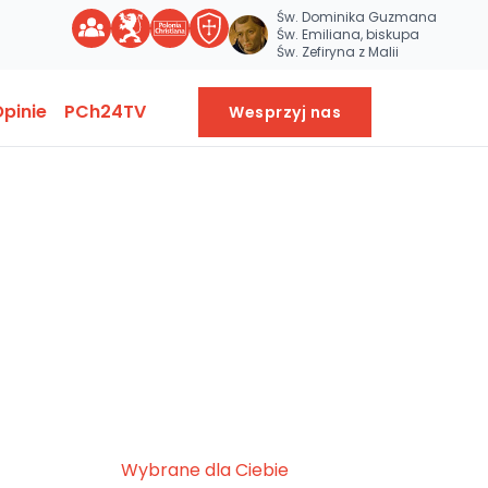
Św. Dominika Guzmana
Św. Emiliana, biskupa
Św. Zefiryna z Malii
pinie
PCh24TV
Wesprzyj nas
Wybrane dla Ciebie